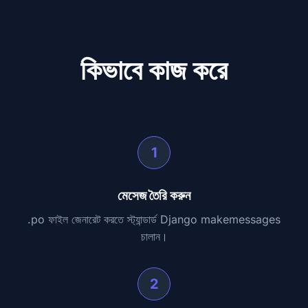
কিভাবে কাজ করে
1
মেসেজ তৈরি করুন
.po ফাইল জেনারেট করতে স্ট্যান্ডার্ড Django makemessages
চালান।
2