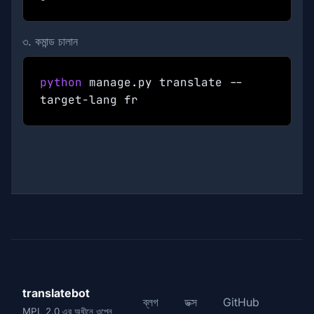
৩. কমান্ড চালান
python
manage.py translate --
target-lang
fr
translatebot
ব্লগ
ডক্স
GitHub
MPL 2.0 এর অধীনে ওপেন