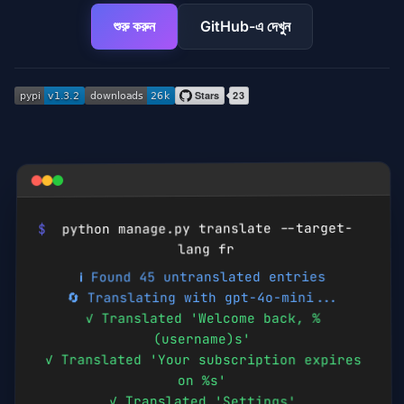
শুরু করুন
GitHub-এ দেখুন
python manage.py translate --target-
$
fr
lang
ℹ️ Found 45 untranslated entries
🔄 Translating with gpt-4o-mini...
✓ Translated 'Welcome back, %
(username)s'
✓ Translated 'Your subscription expires
on %s'
✓ Translated 'Settings'