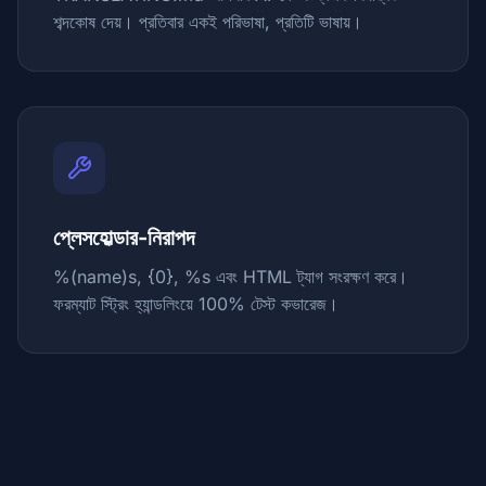
শব্দকোষ দেয়। প্রতিবার একই পরিভাষা, প্রতিটি ভাষায়।
প্লেসহোল্ডার-নিরাপদ
%(name)s, {0}, %s এবং HTML ট্যাগ সংরক্ষণ করে।
ফরম্যাট স্ট্রিং হ্যান্ডলিংয়ে 100% টেস্ট কভারেজ।