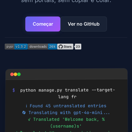
sem portais, sem copiar e colar.
Começar
Ver no GitHub
python manage.py translate --target-
$
fr
lang
ℹ️ Found 45 untranslated entries
🔄 Translating with gpt-4o-mini...
✓ Translated 'Welcome back, %
(username)s'