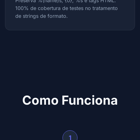
Preserva %(name)s, {0}, %s e tags HTML.
100% de cobertura de testes no tratamento
de strings de formato.
Como Funciona
1