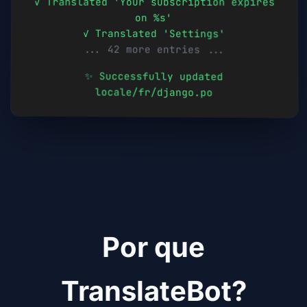
✓ Translated 'Your subscription expires
on %s'
✓ Translated 'Settings'
... 42 more entries ...
✨ Successfully updated
locale/
fr
/django.po
Por que
TranslateBot?