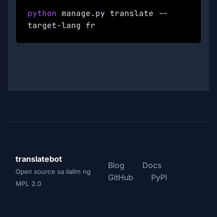
python
manage.py translate --
target-lang
fr
translatebot
Blog
Docs
Open source sa ilalim ng
GitHub
PyPI
MPL 2.0