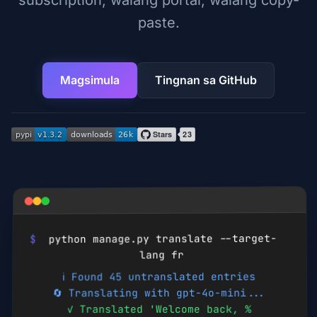
subscription, walang portal, walang copy-
paste.
Magsimula
Tingnan sa GitHub
python manage.py translate --target-
$
fr
lang
ℹ️ Found 45 untranslated entries
🔄 Translating with gpt-4o-mini...
✓ Translated 'Welcome back, %