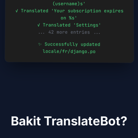
(username)s'
✓ Translated 'Your subscription expires
on %s'
✓ Translated 'Settings'
... 42 more entries ...
✨ Successfully updated
locale/
fr
/django.po
Bakit TranslateBot?