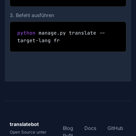
3. Befehl ausführen
python
manage.py translate --
target-lang
fr
translatebot
Blog
Docs
GitHub
Open Source unter
PyPI