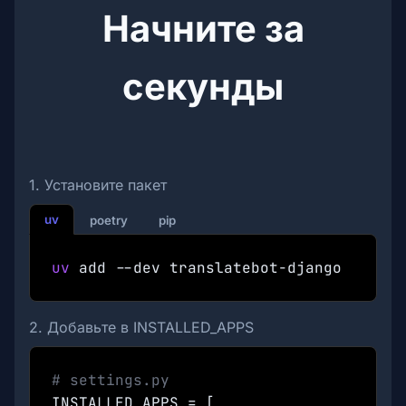
Начните за
секунды
1. Установите пакет
uv
poetry
pip
uv
add --dev translatebot-django
2. Добавьте в INSTALLED_APPS
# settings.py
INSTALLED_APPS = [